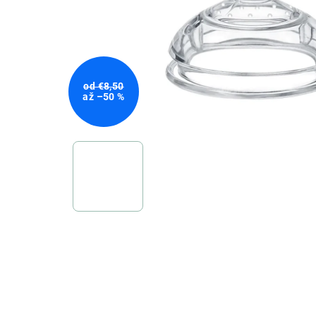
od €8,50
až –50 %