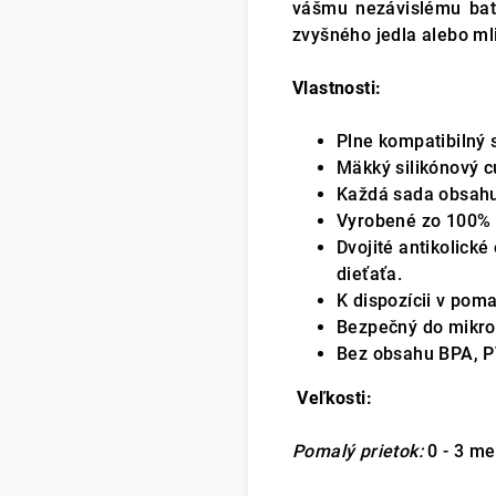
vášmu nezávislému bato
zvyšného jedla alebo ml
Vlastnosti:
Plne kompatibilný 
Mäkký silikónový c
Každá sada obsahuj
Vyrobené zo 100% p
Dvojité antikolick
dieťaťa.
K dispozícii v poma
Bezpečný do mikrovl
Bez obsahu BPA, PV
Veľkosti:
Pomalý prietok:
0 - 3 me