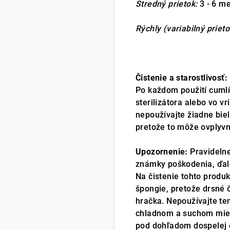
Stredný prietok:
3 - 6 m
Rýchly (variabilný prieto
Čistenie a starostlivosť:
Po každom použití cuml
sterilizátora alebo vo v
nepoužívajte žiadne biel
pretože to môže ovplyvni
Upozornenie:
Pravidelne
známky poškodenia, ďale
Na čistenie tohto produk
špongie, pretože drsné č
hračka. Nepoužívajte ten
chladnom a suchom mies
pod dohľadom dospelej 