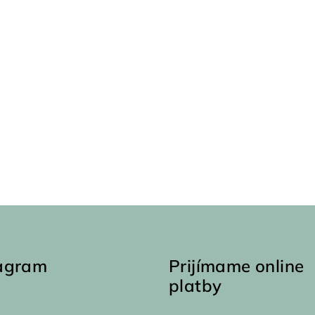
tagram
Prijímame online
platby