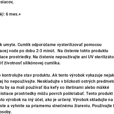
esiacov,
k):
6 mes.+
ík umyte. Cumlík odporúčame vysterilizovať pomocou
riacej vode po dobu 2-3 minút. Na čistenie tohto produktu
iace prostriedky. Na čistenie nepoužívajte ani UV sterilizáto
ť životnosť silikónovej cumlíka.
 kontrolujte stav produktu. Ak tento výrobok vykazuje neja
j ho nepoužívajte. Neskladujte v blízkosti ostrých predmet
tu by sa mali používať iba kefy so štetinami alebo mäkké
istiace prostriedky môžu povrch poškriabať. Tento produkt 
to výrobok na iný účel, ako je určený. Výrobok skladujte na
te a vyhnite sa priamemu slnečnému žiareniu. Používajte 
osoby.