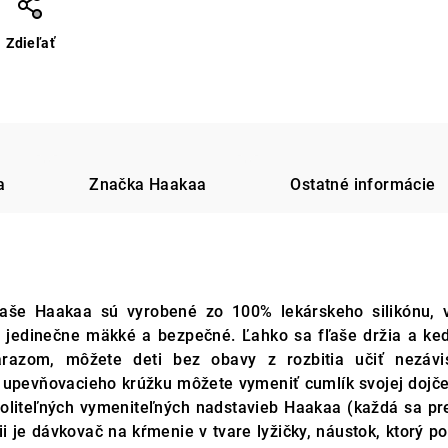
Zdieľať
a
Značka
Haakaa
Ostatné informácie
fľaše Haakaa sú vyrobené zo 100% lekárskeho silikónu, 
 jedinečne mäkké a bezpečné. Ľahko sa fľaše držia a ke
árazom, môžete deti bez obavy z rozbitia učiť nezávisl
pevňovacieho krúžku môžete vymeniť cumlík svojej dojče
 voliteľných vymeniteľných nadstavieb Haakaa (každá sa p
ii je dávkovač na kŕmenie v tvare lyžičky, náustok, ktorý 