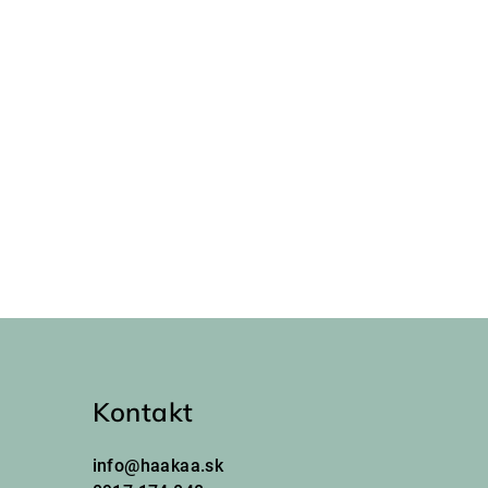
Kontakt
info
@
haakaa.sk