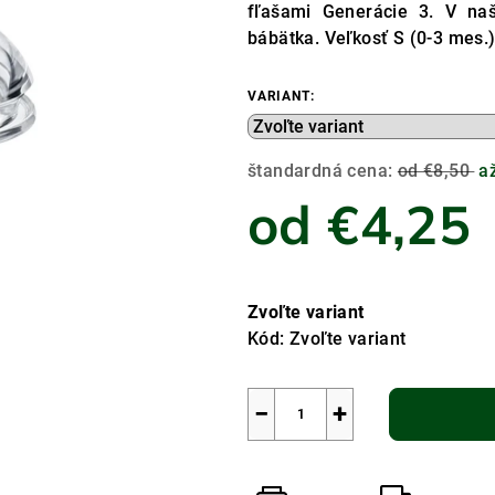
fľašami Generácie 3. V naš
bábätka. Veľkosť S (0-3 mes.)
VARIANT:
štandardná cena:
od €8,50
a
od
€4,25
Jednotková
cena:
Zvoľte variant
Kód:
Zvoľte variant
−
+