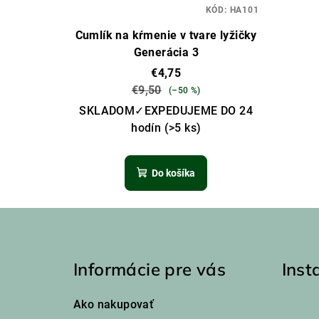
KÓD:
HA101
Cumlík na kŕmenie v tvare lyžičky
Generácia 3
€4,75
€9,50
(–50 %)
SKLADOM✓EXPEDUJEME DO 24
hodín
(>5 ks)
Do košíka
Z
á
Informácie pre vás
Ins
p
ä
Ako nakupovať