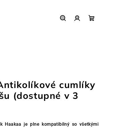
Hľadať
Prihlásenie
Nákupný
košík
Antikolíkové cumlíky
šu (dostupné v 3
lík Haakaa je plne kompatibilný so všetkými