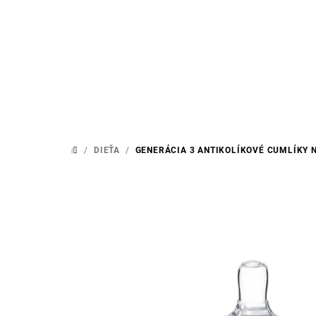
Prejsť
na
obsah
/
DIEŤA
/
GENERÁCIA 3 ANTIKOLÍKOVÉ CUMLÍKY N
DOMOV