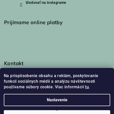
Sledovať na Instagrame
Prijímame online platby
Kontakt
info
@
haakaa.sk
Na prispôsobenie obsahu a reklám, poskytovanie
0917 174 048
funkcií sociálnych médií a analýzu návštevnosti
používame súbory cookie. Viac informácií
tu
.
Nastavenie
Copyright 2026
Haakaa
. Všetky práva vyhradené.
Upraviť
nastavenie cookies