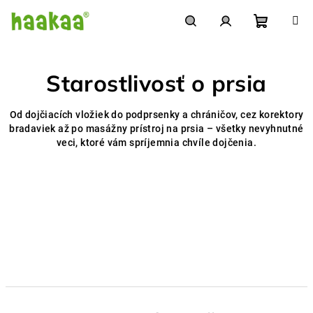
Prejsť
na
obsah
Nákupn
Hľadať
Prihlásenie
Starostlivosť o prsia
košík
Od dojčiacích vložiek do podprsenky a chráničov, cez korektory
bradaviek až po masážny prístroj na prsia – všetky nevyhnutné
veci, ktoré vám spríjemnia chvíle dojčenia.