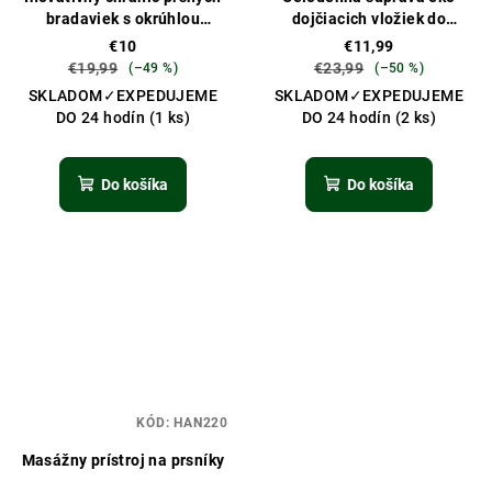
bradaviek s okrúhlou
dojčiacich vložiek do
základňou
podprsenky
€10
€11,99
€19,99
€23,99
(–49 %)
(–50 %)
SKLADOM✓EXPEDUJEME
SKLADOM✓EXPEDUJEME
DO 24 hodín
(1 ks)
DO 24 hodín
(2 ks)
Do košíka
Do košíka
KÓD:
HAN220
Masážny prístroj na prsníky