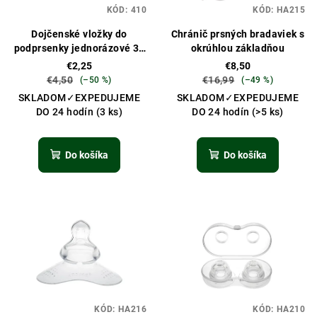
t
KÓD:
410
KÓD:
HA215
r
o
o
Dojčenské vložky do
Chránič prsných bradaviek s
v
podprsenky jednorázové 36
okrúhlou základňou
d
ks
€2,25
€8,50
u
€4,50
€16,99
(–50 %)
(–49 %)
k
SKLADOM✓EXPEDUJEME
SKLADOM✓EXPEDUJEME
DO 24 hodín
(3 ks)
DO 24 hodín
(>5 ks)
t
o
v
Do košíka
Do košíka
KÓD:
HA216
KÓD:
HA210