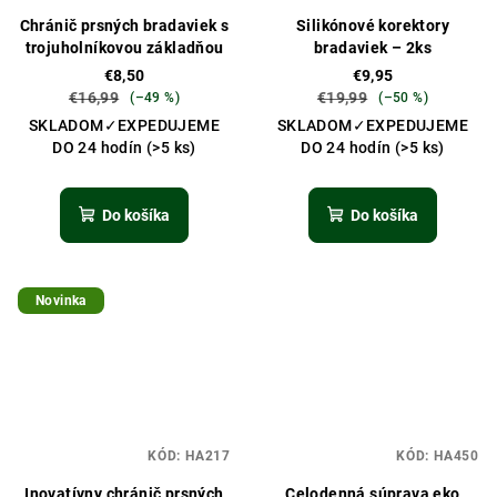
Chránič prsných bradaviek s
Silikónové korektory
trojuholníkovou základňou
bradaviek – 2ks
€8,50
€9,95
€16,99
€19,99
(–49 %)
(–50 %)
SKLADOM✓EXPEDUJEME
SKLADOM✓EXPEDUJEME
DO 24 hodín
(>5 ks)
DO 24 hodín
(>5 ks)
Do košíka
Do košíka
Novinka
KÓD:
HA217
KÓD:
HA450
Inovatívny chránič prsných
Celodenná súprava eko