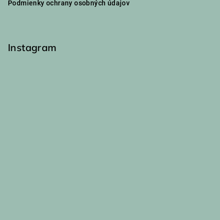
Podmienky ochrany osobných údajov
k
e
y
v
ý
Instagram
p
i
s
u