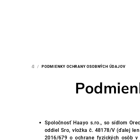
Prejsť
na
obsah
/
PODMIENKY OCHRANY OSOBNÝCH ÚDAJOV
DOMOV
Podmien
Spoločnosť Haayo s.ro., so sídlom Ore
oddiel Sro, vložka č. 48178/V
(ďalej le
2016/679 o ochrane fyzických osôb v 