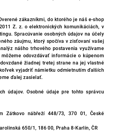
verené zákazníkmi, do ktorého je náš e-shop
2011 Z. z. o elektronických komunikáciách, v
etingu. Spracúvanie osobných údajov na účely
ého záujmu, ktorý spočíva v zisťovaní vašej
 analýz nášho trhového postavenia využívame
ely môžeme odovzdávať informácie o kúpenom
ovzdané žiadnej tretej strane na jej vlastné
koľvek vyjadriť námietku odmietnutím ďalších
me ďalej zasielať.
ch údajov. Osobné údaje pre tohto správcu
lom Zátkovo nábřeží 448/73, 370 01, České
rolinská 650/1, 186 00, Praha 8-Karlín, ČR