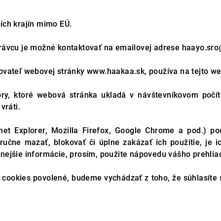
ích krajín mimo EÚ.
rávcu je možné kontaktovať na emailovej adrese
haayo.sro
vateľ webovej stránky www.haakaa.sk, používa na tejto we
ry, ktoré webová stránka ukladá v návštevníkovom počíta
vráti.
net Explorer, Mozilla Firefox, Google Chrome a pod.) po
ručne mazať, blokovať či úplne zakázať ich použitie, je i
ilnejšie informácie, prosím, použite nápovedu vášho prehlia
e cookies povolené, budeme vychádzať z toho, že súhlasíte 