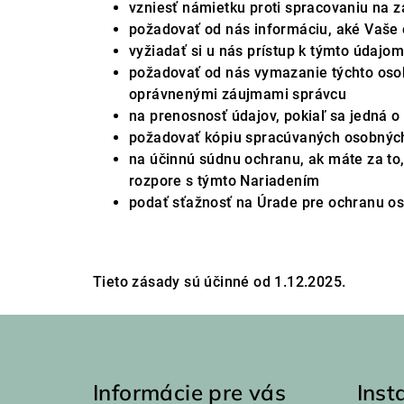
vzniesť námietku proti spracovaniu na
požadovať od nás informáciu, aké Vaš
vyžiadať si u nás prístup k týmto údajo
požadovať od nás vymazanie týchto oso
oprávnenými záujmami správcu
na prenosnosť údajov, pokiaľ sa jedná 
požadovať kópiu spracúvaných osobnýc
na účinnú súdnu ochranu, ak máte za to
rozpore s týmto Nariadením
podať sťažnosť na Úrade pre ochranu o
Tieto zásady sú účinné od
1.12.2025
.
Z
á
Informácie pre vás
Ins
p