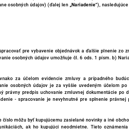
ane osobných údajov) (ďalej len
„Nariadenie“
), nasledujúce
spracovať pre vybavenie objednávok a ďalšie plnenie zo z
vanie osobných údajov umožňuje čl. 6 ods. 1 písm. b) Nari
rovnako za účelom evidencie zmluvy a prípadného budúc
vanie osobných údajov je za vyššie uvedeným účelom po
iný právny predpis uchovanie zmluvnej dokumentácie po d
iadenie - spracovanie je nevyhnutné pre splnenie právne
e číslo môžu byť kupujúcemu zasielané novinky a iné obcho
munikáciách, ak ho kupujúci neodmietne. Tieto oznámen