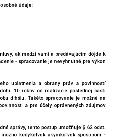
 osobné údaje:
mluvy, ak medzi vami a predávajúcim dôjde k
adenie - spracovanie je nevyhnutné pre výkon
eho uplatnenia a obrany práv a povinností
 d
obu 10 rokov od re
alizácie poslednej časti
obu dlhšiu. Takéto spracovanie je možné na
j povinnosti a pre účely oprávnených záujmov
dné správy, tento postup umožňuje § 62 odst.
ia možno kedykoľvek akýmkoľvek spôsobom -