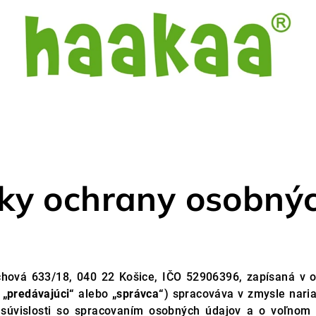
ky ochrany osobnýc
chová 633/18, 040 22 Košice, IČO 52906396, zapísaná v 
n
„predávajúci“
alebo
„správca“
) spracováva v zmysle nari
súvislosti so spracovaním osobných údajov a o voľnom 