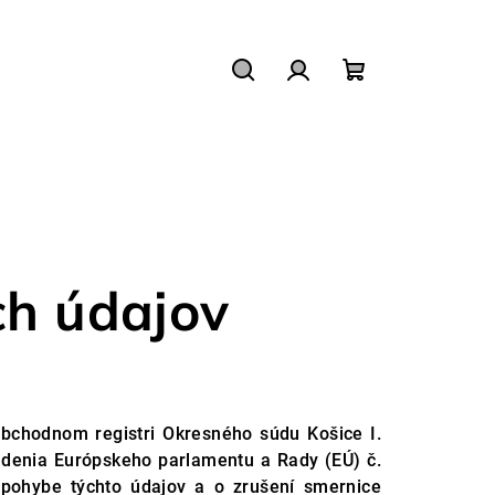
Hľadať
Prihlásenie
Nákupný
košík
h údajov
obchodnom registri Okresného súdu Košice I.
adenia Európskeho parlamentu a Rady (EÚ) č.
pohybe týchto údajov a o zrušení smernice