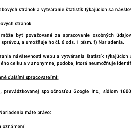
bových stránok a vytváranie štatistík týkajúcich sa návšt
bových stránok
 môže byť považované za spracovanie osobných údajov
rávcu, a umožňuje ho čl. 6 ods. 1 písm. f) Nariadenia.
ania návštevnosti webu a vytvárania štatistík týkajúcich
o celku a v anonymnej podobe, ktorá neumožňuje identifi
né ďalšími spracovateľmi:
s, prevádzkovanej spoločnosťou Google Inc., sídlom 16
ariadenia máte právo:
ch oznámení