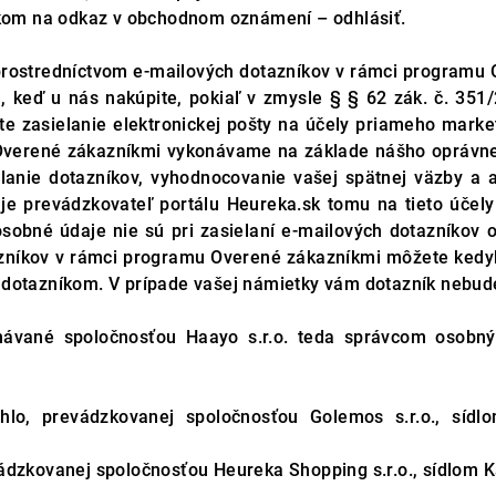
ikom na odkaz v obchodnom oznámení – odhlásiť.
rostredníctvom e-mailových dotazníkov v rámci programu O
keď u nás nakúpite, pokiaľ v zmysle § § 62 zák. č. 351/
e zasielanie elektronickej pošty na účely priameho mark
Overené zákazníkmi vykonávame na základe nášho oprávnen
lanie dotazníkov, vyhodnocovanie vašej spätnej väzby a
m je prevádzkovateľ portálu Heureka.sk tomu na tieto úč
sobné údaje nie sú pri zasielaní e-mailových dotazníkov od
tazníkov v rámci programu Overené zákazníkmi môžete kedy
dotazníkom. V prípade vašej námietky vám dotazník nebude
ná
vané spoločnosťou Haayo s.r.o.
teda správcom osobný
hlo, prevádzkovanej spoločnosťou Golemos s.r.o., síd
ádzkovanej spoločnosťou Heureka Shopping s.r.o., sídlom Ka