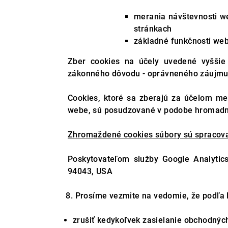
merania návštevnosti we
stránkach
základné funkčnosti we
Zber cookies na účely uvedené vyššie
zákonného dôvodu - oprávneného záujmu sp
Cookies, ktoré sa zberajú za účelom mer
webe, sú posudzované v podobe hromadnéh
Zhromaždené cookies súbory sú spracova
Poskytovateľom služby Google Analytic
94043, USA
8. Prosíme vezmite na vedomie, že podľa N
zrušiť kedykoľvek zasielanie obchodný