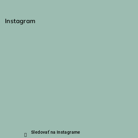
y
v
ý
Instagram
p
i
s
u
Sledovať na Instagrame