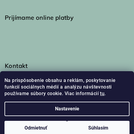
Prijímame online platby
Kontakt
info
@
haakaa.sk
Na prispôsobenie obsahu a reklám, poskytovanie
0917 174 048
funkcií sociálnych médií a analýzu návštevnosti
používame súbory cookie. Viac informácií
tu
.
Nastavenie
Copyright 2026
Haakaa
. Všetky práva vyhradené.
Upraviť
nastavenie cookies
Odmietnuť
Súhlasím