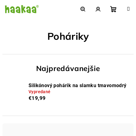
Prejsť
na
obsah
Nákupn
Hľadať
Prihlásenie
Poháriky
košík
Najpredávanejšie
Silikónový pohárik na slamku tmavomodrý
Vypredané
€19,99
R