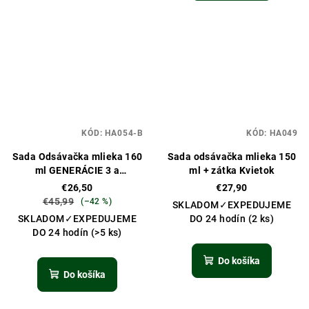
KÓD:
HA054-B
KÓD:
HA049
Sada Odsávačka mlieka 160
Sada odsávačka mlieka 150
ml GENERÁCIE 3 a
ml + zátka Kvietok
nadstavec na fľašu
€26,50
€27,90
€45,99
(–42 %)
SKLADOM✓EXPEDUJEME
SKLADOM✓EXPEDUJEME
DO 24 hodín
(2 ks)
DO 24 hodín
(>5 ks)
Do košíka
Do košíka