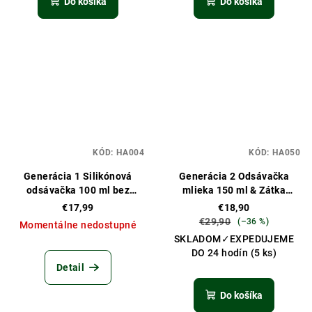
Do košíka
Do košíka
KÓD:
HA004
KÓD:
HA050
Generácia 1 Silikónová
Generácia 2 Odsávačka
odsávačka 100 ml bez
mlieka 150 ml & Zátka
základne
Kvietok Darčeková sada
€17,99
€18,90
€29,90
(–36 %)
Momentálne nedostupné
SKLADOM✓EXPEDUJEME
DO 24 hodín
(5 ks)
Detail
Do košíka