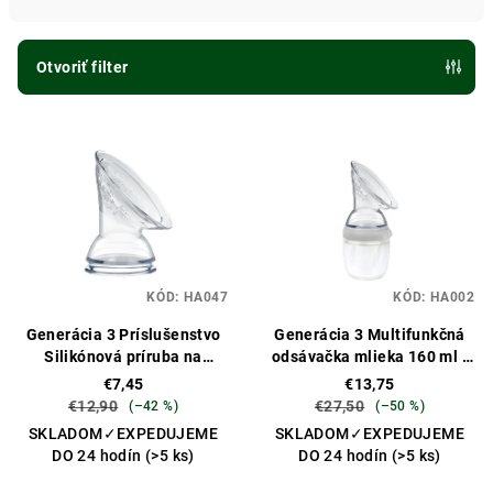
n
i
e
Otvoriť filter
p
V
r
ý
o
p
d
i
u
s
k
p
t
KÓD:
HA047
KÓD:
HA002
r
o
o
Generácia 3 Príslušenstvo
Generácia 3 Multifunkčná
v
Silikónová príruba na
odsávačka mlieka 160 ml -
d
odsávačku mlieka
sivá
€7,45
€13,75
u
€12,90
€27,50
(–42 %)
(–50 %)
k
SKLADOM✓EXPEDUJEME
SKLADOM✓EXPEDUJEME
DO 24 hodín
(>5 ks)
DO 24 hodín
(>5 ks)
t