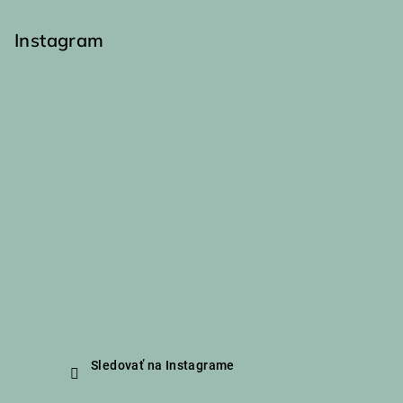
i
s
Instagram
u
Sledovať na Instagrame