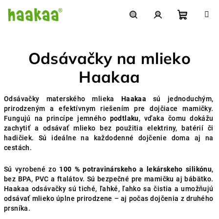
Prejsť
na
obsah
Nákupn
Hľadať
Prihlásenie
Odsávačky na mlieko
košík
Haakaa
Odsávačky materského mlieka
Haakaa
sú jednoduchým,
prirodzeným a efektívnym riešením pre dojčiace mamičky.
Fungujú na princípe jemného
podtlaku
, vďaka čomu dokážu
zachytiť a odsávať mlieko bez použitia elektriny, batérií či
hadičiek. Sú ideálne na každodenné dojčenie doma aj na
cestách.
Sú vyrobené zo
100 % potravinárskeho a lekárskeho silikónu
,
bez BPA, PVC a ftalátov. Sú bezpečné pre mamičku aj bábätko.
Haakaa odsávačky sú tiché, ľahké, ľahko sa čistia a umožňujú
odsávať mlieko úplne prirodzene – aj počas dojčenia z druhého
prsníka.