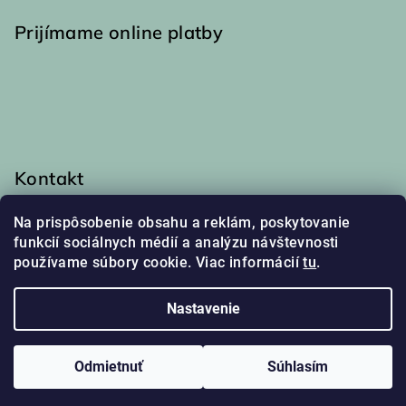
Prijímame online platby
Kontakt
info
@
haakaa.sk
Na prispôsobenie obsahu a reklám, poskytovanie
0917 174 048
funkcií sociálnych médií a analýzu návštevnosti
používame súbory cookie. Viac informácií
tu
.
Nastavenie
Copyright 2026
Haakaa
. Všetky práva vyhradené.
Upraviť
nastavenie cookies
Odmietnuť
Súhlasím
Vytvoril Shoptet