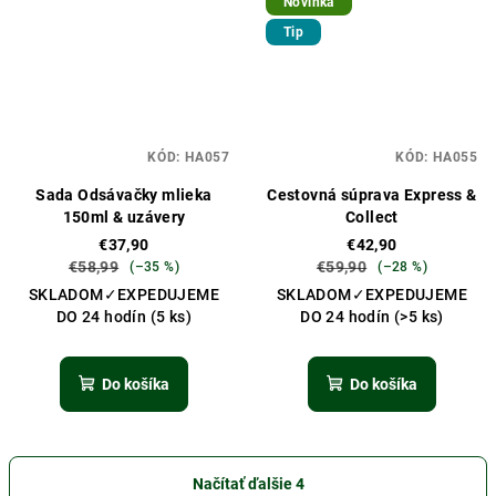
Novinka
Tip
KÓD:
HA057
KÓD:
HA055
Sada Odsávačky mlieka
Cestovná súprava Express &
150ml & uzávery
Collect
€37,90
€42,90
€58,99
€59,90
(–35 %)
(–28 %)
SKLADOM✓EXPEDUJEME
SKLADOM✓EXPEDUJEME
DO 24 hodín
(5 ks)
DO 24 hodín
(>5 ks)
Do košíka
Do košíka
Načítať ďalšie 4