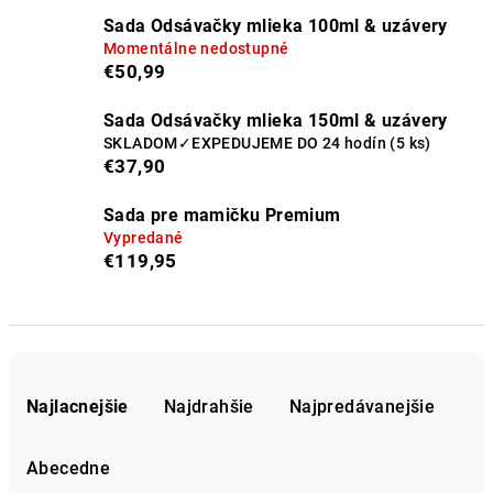
Sada Odsávačky mlieka 100ml & uzávery
Momentálne nedostupné
€50,99
Sada Odsávačky mlieka 150ml & uzávery
SKLADOM✓EXPEDUJEME DO 24 hodín
(5 ks)
€37,90
Sada pre mamičku Premium
Vypredané
€119,95
R
a
Najlacnejšie
Najdrahšie
Najpredávanejšie
d
e
Abecedne