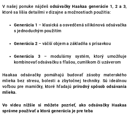
V našej ponuke nájdeš
odsávačky Haakaa generácie 1, 2 a 3
,
ktoré sa líšia detailmi v dizajne a možnostiach použitia:
Generácia 1
– klasická a osvedčená silikónová odsávačka
s jednoduchým použitím
Generácia 2
– väčší objem a základňa s prísavkou
Generácia 3
– modulárny systém, ktorý umožňuje
kombinovať odsávačku s fľašou, cumlíkom či uzáverom
Haakaa odsávačky pomáhajú budovať zásoby materského
mlieka bez stresu, bolesti a zbytočnej techniky. Sú ideálnou
voľbou pre mamičky, ktoré hľadajú
prírodný spôsob odsávania
mlieka
.
Vo videu nižšie si môžete pozrieť, ako odsávačky Haakaa
správne používať a ktorá generácia je pre teba