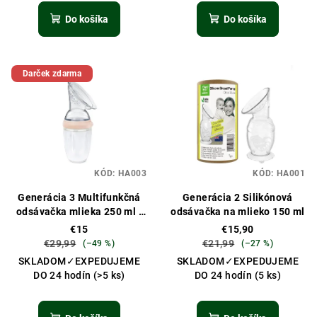
o
v
Do košíka
Do košíka
Darček zdarma
KÓD:
HA003
KÓD:
HA001
Generácia 3 Multifunkčná
Generácia 2 Silikónová
odsávačka mlieka 250 ml -
odsávačka na mlieko 150 ml
broskyňová
€15
€15,90
€29,99
€21,99
(–49 %)
(–27 %)
SKLADOM✓EXPEDUJEME
SKLADOM✓EXPEDUJEME
DO 24 hodín
(>5 ks)
DO 24 hodín
(5 ks)