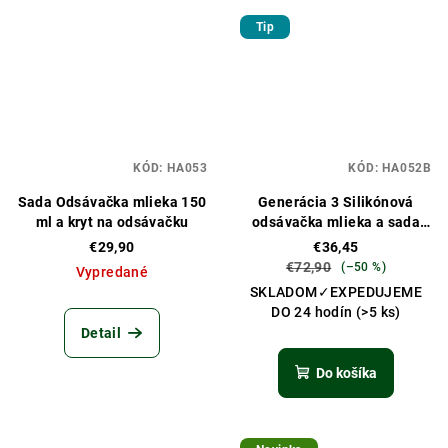
Tip
KÓD:
HA053
KÓD:
HA052B
Sada Odsávačka mlieka 150
Generácia 3 Silikónová
ml a kryt na odsávačku
odsávačka mlieka a sada
fliaš
€29,90
€36,45
€72,90
(–50 %)
Vypredané
SKLADOM✓EXPEDUJEME
DO 24 hodín
(>5 ks)
Detail
Do košíka