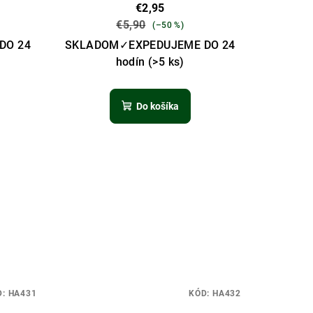
€2,95
€5,90
(–50 %)
DO 24
SKLADOM✓EXPEDUJEME DO 24
hodín
(>5 ks)
Do košíka
D:
HA431
KÓD:
HA432