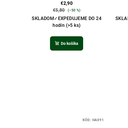
€2,90
d
t
€5,80
(–50 %)
u
o
SKLADOM✓EXPEDUJEME DO 24
SKLA
hodín
(>5 ks)
k
v
t
Do košíka
o
v
KÓD:
HA091