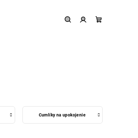
Hľadať
Prihlásenie
Nákupný
košík
Cumlíky na upokojenie