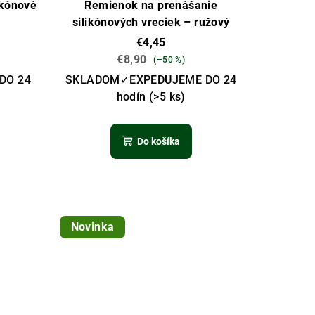
ikónové
Remienok na prenášanie
silikónových vreciek – ružový
€4,45
€8,90
(–50 %)
DO 24
SKLADOM✓EXPEDUJEME DO 24
hodín
(>5 ks)
Do košíka
Novinka