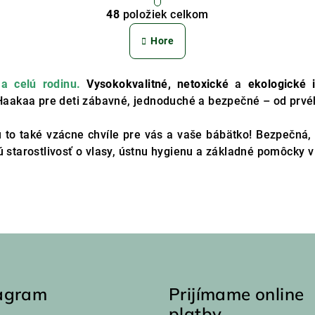
O
r
48
položiek celkom
v
á
n
Hore
l
k
á
o
d
 a celú rodinu.
Vysokokvalitné, netoxické
a
ekologické 
v
i Haakaa pre deti zábavné, jednoduché a bezpečné – od prvé
a
a
c
n
ú to také vzácne chvíle pre vás a vaše bábätko! Bezpečná, 
i
i
 starostlivosť o vlasy, ústnu hygienu a základné pomôcky v 
e
e
p
r
v
k
y
v
tagram
Prijímame online
ý
platby