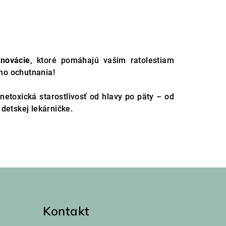
inovácie
, ktoré pomáhajú vašim ratolestiam
ho ochutnania!
netoxická starostlivosť od hlavy po päty – od
detskej lekárničke.
Kontakt