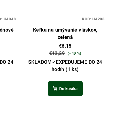
D:
HA048
KÓD:
HA208
kónové
Kefka na umývanie vláskov,
zelená
€6,15
€12,29
(–49 %)
DO 24
SKLADOM✓EXPEDUJEME DO 24
hodín
(1 ks)
Do košíka