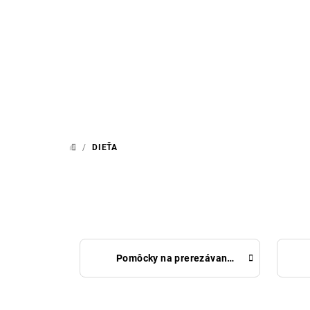
Prejsť
na
obsah
/
DIEŤA
DOMOV
Pomôcky na prerezávanie zúbkov