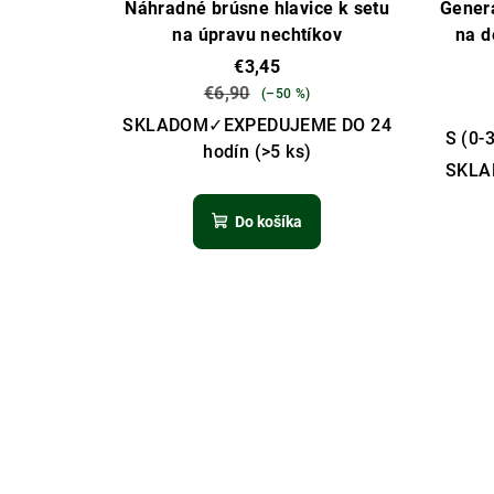
Náhradné brúsne hlavice k setu
Generá
na úpravu nechtíkov
na d
€3,45
€6,90
(–50 %)
SKLADOM✓EXPEDUJEME DO 24
S (0-
hodín
(>5 ks)
SKLA
Do košíka