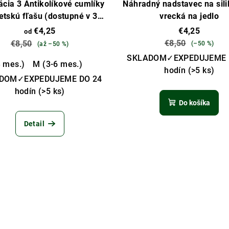
cia 3 Antikolíkové cumlíky
Náhradný nadstavec na sil
etskú fľašu (dostupné v 3
vrecká na jedlo
veľkostiach)
€4,25
€4,25
od
€8,50
€8,50
(–50 %)
(až –50 %)
SKLADOM✓EXPEDUJEME 
3 mes.)
M (3-6 mes.)
hodín
(>5 ks)
DOM✓EXPEDUJEME DO 24
hodín
(>5 ks)
Do košíka
Detail