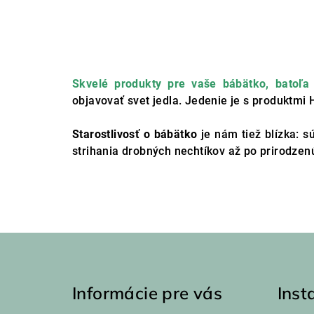
Skvelé produkty pre vaše bábätko, batoľa
objavovať svet jedla. Jedenie je s produktm
Starostlivosť o bábätko
je nám tiež blízka: s
strihania drobných nechtíkov až po prirodzenú
Z
á
Informácie pre vás
Ins
p