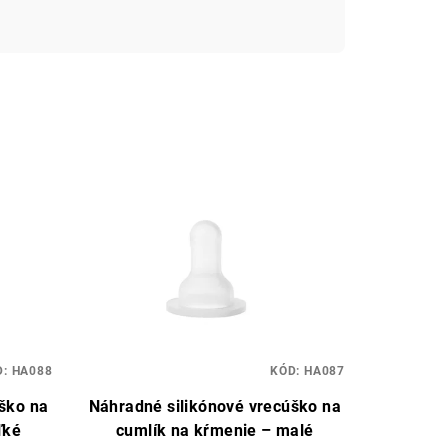
D:
HA088
KÓD:
HA087
ško na
Náhradné silikónové vrecúško na
ľké
cumlík na kŕmenie – malé