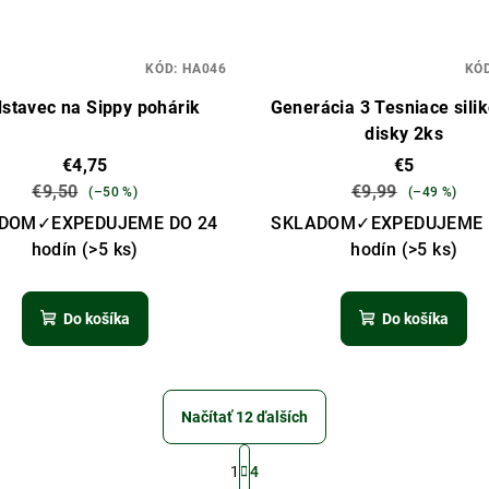
KÓD:
HA046
KÓ
stavec na Sippy pohárik
Generácia 3 Tesniace sili
disky 2ks
€4,75
€5
€9,50
€9,99
(–50 %)
(–49 %)
DOM✓EXPEDUJEME DO 24
SKLADOM✓EXPEDUJEME 
hodín
(>5 ks)
hodín
(>5 ks)
Do košíka
Do košíka
Načítať 12 ďalších
S
1
4
t