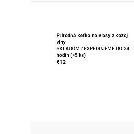
Prírodná kefka na vlasy z kozej
vlny
SKLADOM✓EXPEDUJEME DO 24
hodín
(>5 ks)
€12
R