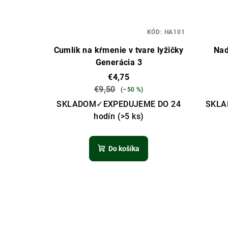
KÓD:
HA101
Cumlík na kŕmenie v tvare lyžičky
Nad
Generácia 3
€4,75
€9,50
(–50 %)
SKLADOM✓EXPEDUJEME DO 24
SKLA
hodín
(>5 ks)
Do košíka