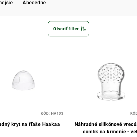
nejšie
Abecedne
Otvoriť filter
KÓD:
HA103
KÓ
adný kryt na fľaše Haakaa
Náhradné silikónové vrecú
cumlík na kŕmenie - ve