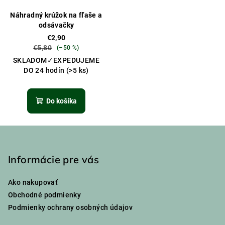
Náhradný krúžok na fľaše a
odsávačky
€2,90
€5,80
(–50 %)
SKLADOM✓EXPEDUJEME
DO 24 hodín
(>5 ks)
Do košíka
Z
á
p
Informácie pre vás
ä
Ako nakupovať
t
Obchodné podmienky
i
Podmienky ochrany osobných údajov
e