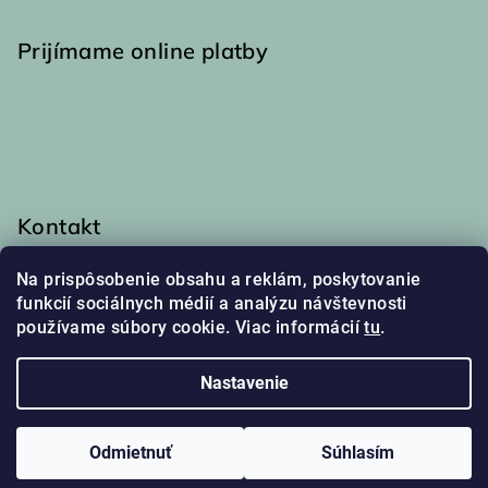
Prijímame online platby
Kontakt
info
@
haakaa.sk
Na prispôsobenie obsahu a reklám, poskytovanie
0917 174 048
funkcií sociálnych médií a analýzu návštevnosti
používame súbory cookie. Viac informácií
tu
.
Nastavenie
Copyright 2026
Haakaa
. Všetky práva vyhradené.
Upraviť
nastavenie cookies
Odmietnuť
Súhlasím
Vytvoril Shoptet