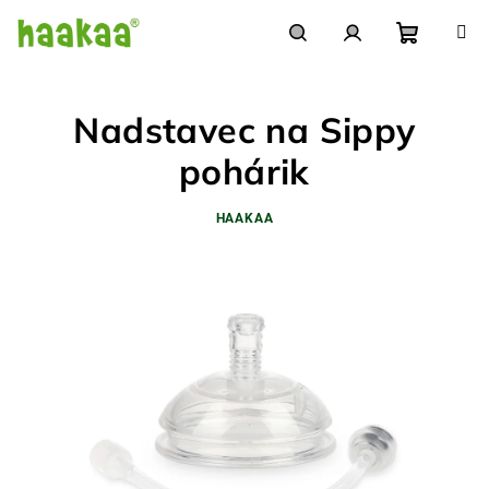
Prejsť
na
obsah
Nákupn
Hľadať
Prihlásenie
Nadstavec na Sippy
košík
pohárik
HAAKAA