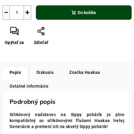
−
+
Do košíka
Opýtať sa
Zdieľať
Popis
Diskusia
Značka
Haakaa
Ostatné informácie
Podrobný popis
S
ilikónový nadstavec na Sippy pohárik je plne
kompatibilný so silikónovými fľašami Haakaa tretej
Generácie a premení ich na skvelý Sippy pohárik!