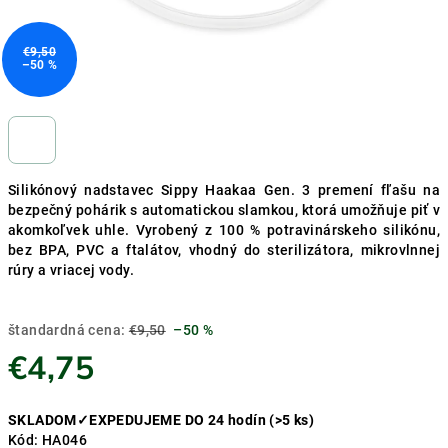
€9,50
–50 %
C
Silikónový nadstavec Sippy Haakaa Gen. 3 premení fľašu na
h
bezpečný pohárik s automatickou slamkou, ktorá umožňuje piť v
a
t
akomkoľvek uhle. Vyrobený z 100 % potravinárskeho silikónu,
G
bez BPA, PVC a ftalátov, vhodný do sterilizátora, mikrovlnnej
P
rúry a vriacej vody.
T
s
a
i
štandardná cena:
€9,50
–50 %
d
:
€4,75
Jednotková
SKLADOM✓EXPEDUJEME DO 24 hodín
(>5 ks)
cena:
Kód:
HA046