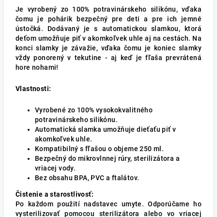
Je vyrobený zo 100% potravinárskeho silikónu, vďaka
čomu je pohárik bezpečný pre deti a pre ich jemné
ústočká. Dodávaný je s automatickou slamkou, ktorá
deťom umožňuje piť v akomkoľvek uhle aj na cestách. Na
konci slamky je závažie, vďaka čomu je koniec slamky
vždy ponorený v tekutine - aj keď je fľaša prevrátená
hore nohami!
Vlastnosti:
Vyrobené zo 100% vysokokvalitného
potravinárskeho silikónu.
Automatická slamka umožňuje dieťaťu piť v
akomkoľvek uhle.
Kompatibilný s fľašou o objeme 250 ml.
Bezpečný do mikrovlnnej rúry, sterilizátora a
vriacej vody.
Bez obsahu BPA, PVC a ftalátov.
Čistenie a starostlivosť:
Po každom použití nadstavec umyte. Odporúčame ho
vysterilizovať pomocou sterilizátora alebo vo vriacej