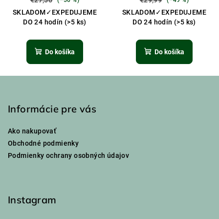
SKLADOM✓EXPEDUJEME
SKLADOM✓EXPEDUJEME
DO 24 hodín
(>5 ks)
DO 24 hodín
(>5 ks)
Do košíka
Do košíka
Z
á
p
Informácie pre vás
ä
Ako nakupovať
t
Obchodné podmienky
i
Podmienky ochrany osobných údajov
e
Instagram