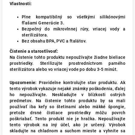
Vlastnosti:
Plne kompatibilný so všetkými silikónovými
fľašami Generácie 3.
Bezpečný do mikrovlnnej rúry, vriacej vody a
sterilizátora.
Bez obsahu BPA, PVC a ftalátov.
Čistenie a starostlivosť:
Na čistenie tohto produktu nepoužívajte žiadne bieliace
prostriedky. Sterilizujte prostredníctvom parného
sterilizátora alebo vo vriacej vode po dobu 3-5 minút.
Upozornenie:
Pravidelne kontrolujte stav produktu. Ak
tento výrobok vykazuje nejaké známky poškodenia, ďalej
ho nepoužívajte. Neskladujte v blízkosti ostrých
predmetov. Na čistenie tohto produktu by sa mali
používať iba kefy so štetinami alebo mäkké špongie,
pretože drsné čistiace prostriedky môžu povrch
poškriabať. Tento produkt nie je hračka. Nepoužívajte
tento výrobok na iný účel, ako je určený. Výrobok
skladujte na chladnom a suchom mieste a vyhnite sa