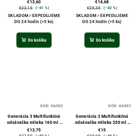
€13,60
€14,68
€23,15
€25,35
(–41 %)
(–42 %)
SKLADOM✓EXPEDUJEME
SKLADOM✓EXPEDUJEME
DO 24 hodín
(>5 ks)
DO 24 hodín
(>5 ks)
Do košíka
Do košíka
KÓD:
HA002
KÓD:
HA003
Generácia 3 Multifunkčná
Generácia 3 Multifunkčná
odsávačka mlieka 160 ml -
odsávačka mlieka 250 ml -
sivá
broskyňová
€13,75
€15
€27,50
€29,99
(–50 %)
(–49 %)