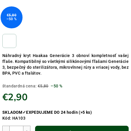
€5,80
–50 %
Náhradný kryt Haakaa Generácie 3 obnoví kompletnosť vašej
fľaše. Kompatibilný so všetkými silikónovými fľašami Generácie
3, bezpečný do sterilizátora, mikrovlnnej rúry a vriacej vody, bez
BPA, PVC a ftalátov.
štandardná cena:
€5,80
–50 %
€2,90
Jednotková
SKLADOM✓EXPEDUJEME DO 24 hodín
(>5 ks)
cena:
Kód:
HA103