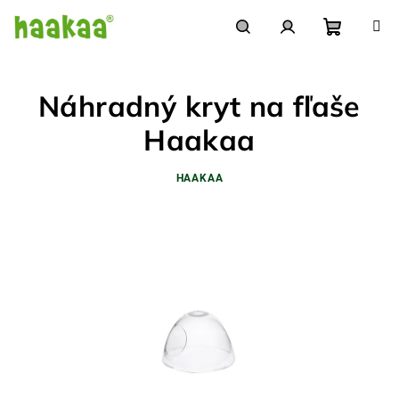
Prejsť
na
obsah
Nákupn
Hľadať
Prihlásenie
Náhradný kryt na fľaše
košík
Haakaa
HAAKAA