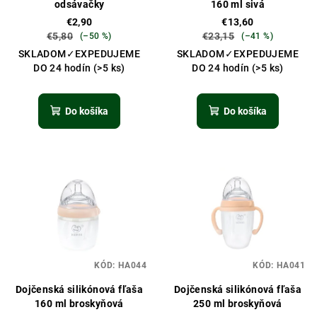
odsávačky
160 ml sivá
€2,90
€13,60
€5,80
€23,15
(–50 %)
(–41 %)
SKLADOM✓EXPEDUJEME
SKLADOM✓EXPEDUJEME
DO 24 hodín
(>5 ks)
DO 24 hodín
(>5 ks)
Do košíka
Do košíka
KÓD:
HA044
KÓD:
HA041
Dojčenská silikónová fľaša
Dojčenská silikónová fľaša
160 ml broskyňová
250 ml broskyňová