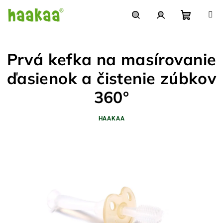
Prejsť
na
obsah
Nákupn
Hľadať
Prihlásenie
Prvá kefka na masírovanie
košík
ďasienok a čistenie zúbkov
360°
HAAKAA