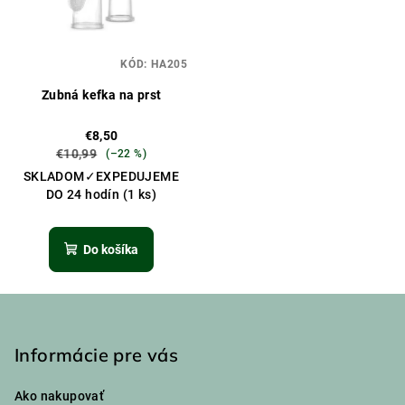
KÓD:
HA205
Zubná kefka na prst
€8,50
€10,99
(–22 %)
SKLADOM✓EXPEDUJEME
DO 24 hodín
(1 ks)
Do košíka
Z
á
p
Informácie pre vás
ä
Ako nakupovať