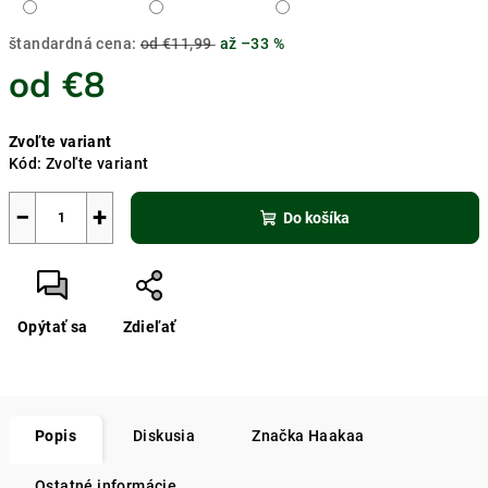
štandardná cena:
od €11,99
až –33 %
od
€8
Jednotková
Zvoľte variant
cena:
Kód:
Zvoľte variant
−
+
Do košíka
Opýtať sa
Zdieľať
Popis
Diskusia
Značka
Haakaa
Ostatné informácie