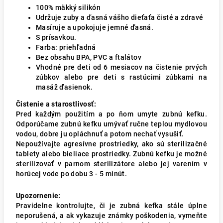
100% mäkký silikón
Udržuje zuby a ďasná vášho dieťaťa čisté a zdravé
Masíruje a upokojuje jemné ďasná.
S prísavkou.
Farba: priehľadná
Bez obsahu BPA, PVC a ftalátov
Vhodné pre deti od 6 mesiacov na čistenie prvých
zúbkov alebo pre deti s rastúcimi zúbkami na
masáž ďasienok.
Čistenie a starostlivosť:
Pred každým použitím a po ňom umyte zubnú kefku.
Odporúčame zubnú kefku umývať ručne teplou mydlovou
vodou, dobre ju opláchnuť a potom nechať vysušiť.
Nepoužívajte agresívne prostriedky, ako sú sterilizačné
tablety alebo bieliace prostriedky. Zubnú kefku je možné
sterilizovať v parnom sterilizátore alebo jej varením v
horúcej vode po dobu 3 - 5 minút.
Upozornenie:
Pravidelne kontrolujte, či je zubná kefka stále úplne
neporušená, a ak vykazuje známky poškodenia, vymeňte