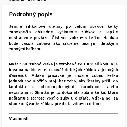
Podrobný popis
Jemné silikónové štetiny po celom obvode kefky
zabezpečia dôkladné vyčistenie zúbkov a lepšie
odstránenie povlaku. Čistenie zúbkov s kefkou Haakaa
bude väčšia zábava ako čistenie bežnými detskými
zubnými kefkami.
Naša 360 °zubná kefka je vyrobená zo 100% silikónu a je
ideálna na čistenie a masáž detských zúbkov a jemných
ďasienok. Vďaka prísavke je možné zubnú kefku
jednoducho uložiť v stoji bez toho, aby štetiny prišli do
kontaktu s choroboplodnými zárodkami alebo
nečistotami. Skrátka je to dokonalá zubná kefka, ktorá
naštartuje starostlivosť o zuby u dieťaťa. Vďaka nej sa
stane umývanie zúbkov pre dieťa zdravou rutinou.
Vlastnosti: