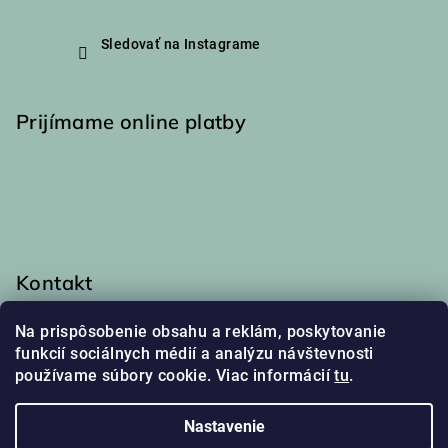
Sledovať na Instagrame
Prijímame online platby
Kontakt
info
@
haakaa.sk
Na prispôsobenie obsahu a reklám, poskytovanie
0917 174 048
funkcií sociálnych médií a analýzu návštevnosti
používame súbory cookie. Viac informácií
tu
.
Nastavenie