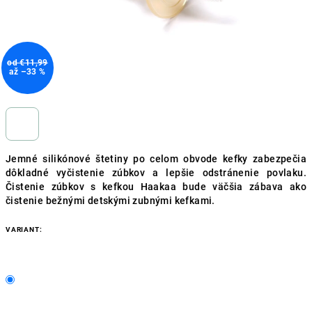
od €11,99
až –33 %
Jemné silikónové štetiny po celom obvode kefky zabezpečia
dôkladné vyčistenie zúbkov a lepšie odstránenie povlaku.
Čistenie zúbkov s kefkou Haakaa bude väčšia zábava ako
čistenie bežnými detskými zubnými kefkami.
VARIANT: