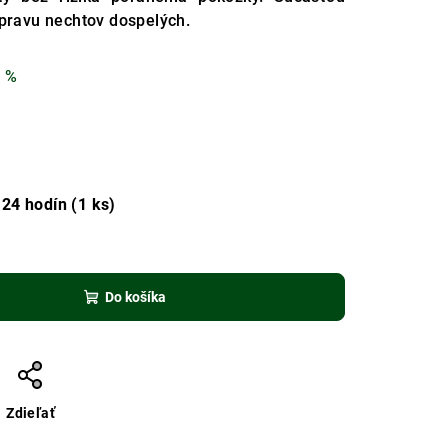
úpravu nechtov dospelých.
 %
24 hodín
(1 ks)
Do košíka
Zdieľať