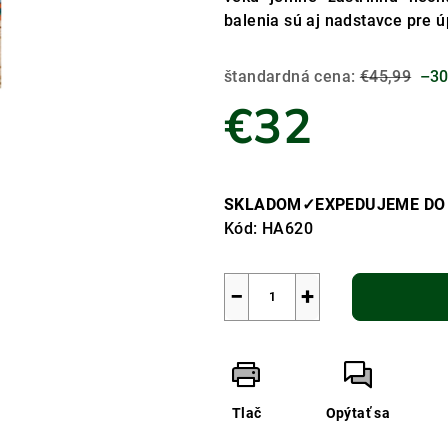
balenia sú aj nadstavce pre 
štandardná cena:
€45,99
–30
€32
Jednotková
cena:
SKLADOM✓EXPEDUJEME DO 
Kód:
HA620
−
+
Tlač
Opýtať sa