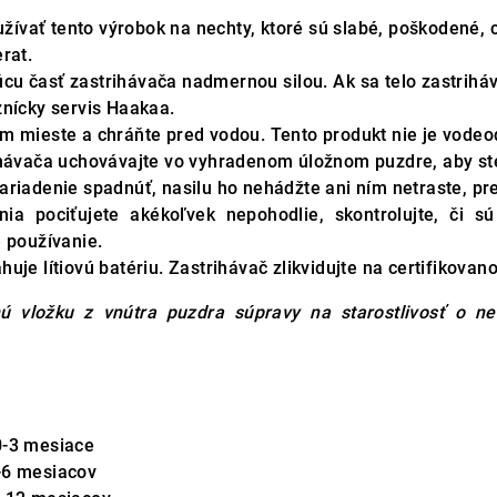
vať tento výrobok na nechty, ktoré sú slabé, poškodené, 
rat.
úcu časť zastrihávača nadmernou silou. Ak sa telo zastrihá
znícky servis Haakaa.
m mieste a chráňte pred vodou. Tento produkt nie je vodeo
rihávača uchovávajte vo vyhradenom úložnom puzdre, aby s
ariadenie spadnúť, nasilu ho nehádžte ani ním netraste, p
ia pociťujete akékoľvek nepohodlie, skontrolujte, či s
e používanie.
uje lítiovú batériu. Zastrihávač zlikvidujte na certifikova
ú vložku z vnútra puzdra súpravy na starostlivosť o ne
0-3 mesiace
-6 mesiacov