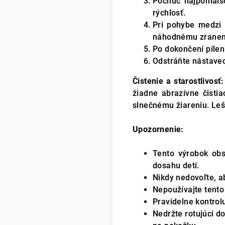
Počnúc najpomalšo
rýchlosť.
Pri pohybe medzi 
náhodnému zranen
Po dokončení pílen
Odstráňte nástavec
Čistenie a starostlivosť
žiadne abrazívne čisti
slnečnému žiareniu. Le
Upozornenie:
Tento výrobok obs
dosahu detí.
Nikdy nedovoľte, a
Nepoužívajte tento 
Pravidelne kontrol
Nedržte rotujúci d