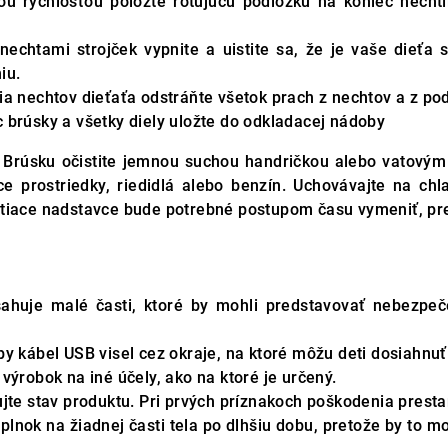
u rýchlosťou položte rotujúcu podložku na koniec nechtík
nechtami strojček vypnite a uistite sa, že je vaše dieťa
iu.
ia nechtov dieťaťa odstráňte všetok prach z nechtov a z po
 brúsky a všetky diely uložte do odkladacej nádoby
:
Brúsku očistite jemnou suchou handričkou alebo vatovým
ace prostriedky, riedidlá alebo benzín. Uchovávajte na
štiace nadstavce bude potrebné postupom času vymeniť, pr
ahuje malé časti, ktoré by mohli predstavovať nebezpe
by kábel USB visel cez okraje, na ktoré môžu deti dosiahnuť
výrobok na iné účely, ako na ktoré je určený.
ujte stav produktu. Pri prvých príznakoch poškodenia presta
oplnok na žiadnej časti tela po dlhšiu dobu, pretože by to 