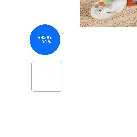
€45,99
–30 %