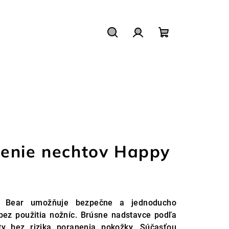
Hľadať
Prihlásenie
Nákupný
košík
enie nechtov Happy
 Bear umožňuje bezpečne a jednoducho
bez použitia nožníc. Brúsne nadstavce podľa
ty bez rizika poranenia pokožky. Súčasťou