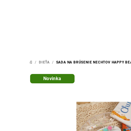
Prejsť
na
obsah
/
DIEŤA
/
SADA NA BRÚSENIE NECHTOV HAPPY BE
DOMOV
Novinka