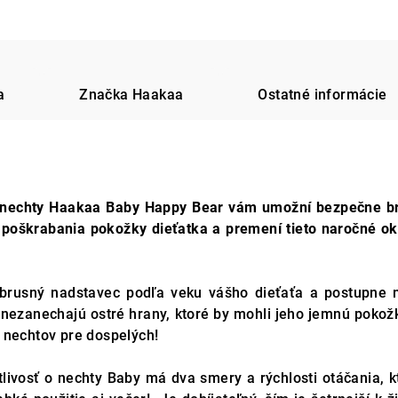
a
Značka
Haakaa
Ostatné informácie
o nechty Haakaa Baby Happy Bear vám umožní bezpečne brú
o poškrabania pokožky dieťatka a premení tieto naročné o
brusný nadstavec podľa veku vášho dieťaťa a postupne m
nezanechajú ostré hrany, ktoré by mohli jeho jemnú pokožk
 nechtov pre dospelých!
livosť o nechty Baby má dva smery a rýchlosti otáčania, kt