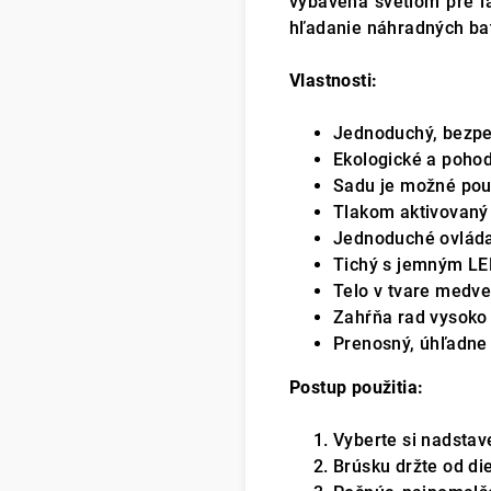
vybavená svetlom pre ľa
hľadanie náhradných bat
Vlastnosti:
Jednoduchý, bezpeč
Ekologické a pohod
Sadu je možné použ
Tlakom aktivovaný 
Jednoduché ovláda
Tichý s jemným LED
Telo v tvare medve
Zahŕňa rad vysoko 
Prenosný, úhľadne 
Postup použitia:
Vyberte si nadstave
Brúsku držte od di