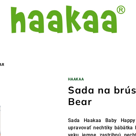
AR
HAAKAA
Sada na brús
Bear
Sada Haakaa Baby Happy
upravovať nechtíky bábätka 
veku jemne zastrihnú nech