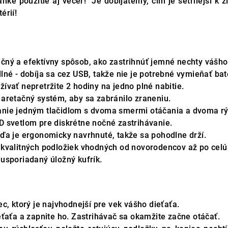
hké použitie aj večer! Je dobíjateľný, čím je šetrnejší k
érií!
ný a efektívny spôsob, ako zastrihnúť jemné nechty vášho
lné - dobíja sa cez USB, takže nie je potrebné vymieňať bat
ívať nepretržite 2 hodiny na jedno plné nabitie.
aretačný systém, aby sa zabránilo zraneniu.
nie jedným tlačidlom s dvoma smermi otáčania a dvoma rý
 svetlom pre diskrétne nočné zastrihávanie.
ďa je ergonomicky navrhnuté, takže sa pohodlne drží.
kvalitných podložiek vhodných od novorodencov až po celú
usporiadaný úložný kufrík.
c, ktorý je najvhodnejší pre vek vášho dieťaťa.
eťaťa a zapnite ho. Zastrihávač sa okamžite začne otáčať.