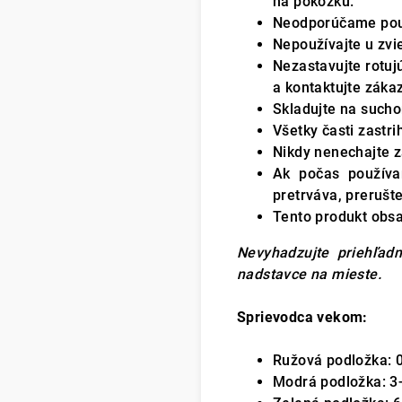
na pokožku.
Neodporúčame použí
Nepoužívajte u zvie
Nezastavujte rotuj
a kontaktujte záka
Skladujte na sucho
Všetky časti zast
Nikdy nenechajte z
Ak počas používan
pretrváva, prerušt
Tento produkt obsah
Nevyhadzujte priehľadn
nadstavce na mieste.
Sprievodca vekom:
Ružová podložka: 
Modrá podložka: 3