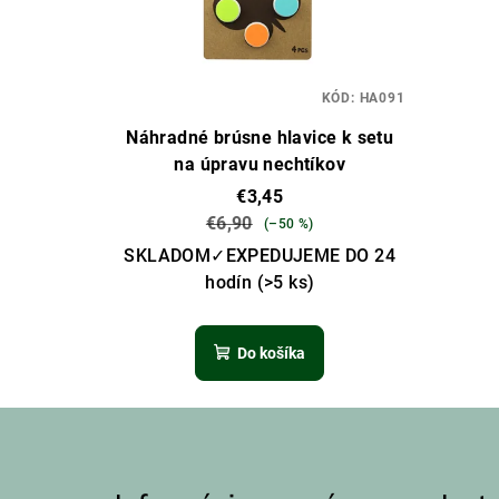
KÓD:
HA091
Náhradné brúsne hlavice k setu
na úpravu nechtíkov
€3,45
€6,90
(–50 %)
SKLADOM✓EXPEDUJEME DO 24
hodín
(>5 ks)
Do košíka
Z
á