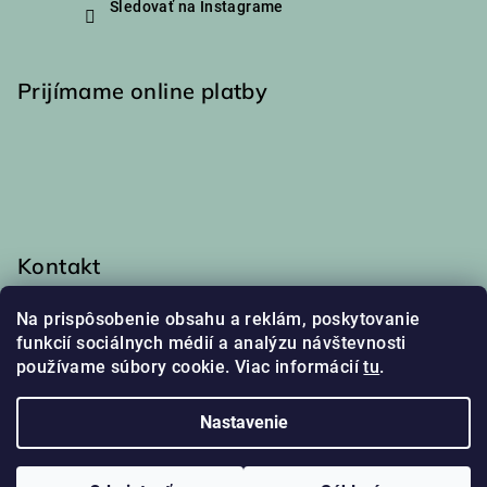
Sledovať na Instagrame
Prijímame online platby
Kontakt
info
@
haakaa.sk
Na prispôsobenie obsahu a reklám, poskytovanie
0917 174 048
funkcií sociálnych médií a analýzu návštevnosti
používame súbory cookie. Viac informácií
tu
.
Nastavenie
Copyright 2026
Haakaa
. Všetky práva vyhradené.
Upraviť
nastavenie cookies