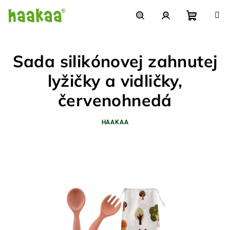
Prejsť
na
obsah
Nákupn
Hľadať
Prihlásenie
Sada silikónovej zahnutej
košík
lyžičky a vidličky,
červenohnedá
HAAKAA