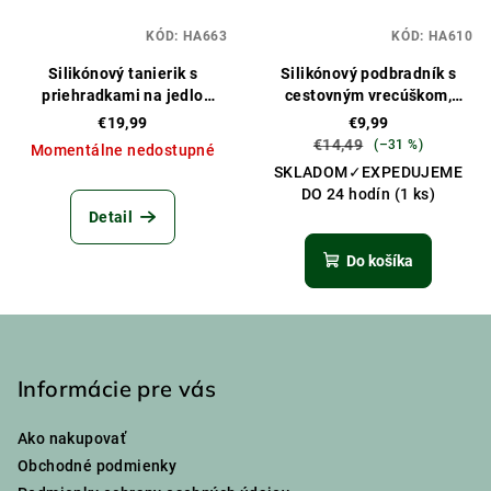
KÓD:
HA663
KÓD:
HA610
Silikónový tanierik s
Silikónový podbradník s
priehradkami na jedlo
cestovným vrecúškom,
červená
červenohnedá
€19,99
€9,99
€14,49
(–31 %)
Momentálne nedostupné
SKLADOM✓EXPEDUJEME
DO 24 hodín
(1 ks)
Detail
Do košíka
Z
á
p
Informácie pre vás
ä
Ako nakupovať
t
Obchodné podmienky
i