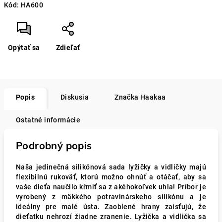
Kód:
HA600
Opýtať sa
Zdieľať
Popis
Diskusia
Značka
Haakaa
Ostatné informácie
Podrobný popis
Naša jedinečná silikónová sada lyžičky a vidličky majú
flexibilnú rukoväť, ktorú možno ohnúť a otáčať, aby sa
vaše dieťa naučilo kŕmiť sa z akéhokoľvek uhla! Príbor je
vyrobený z mäkkého potravinárskeho silikónu a je
ideálny pre malé ústa. Zaoblené hrany zaisťujú, že
dieťatku nehrozí žiadne zranenie. Lyžička a vidlička sa