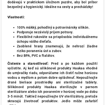
dodávajú v praktickom úložnom puzdre, aby bol príbor
bezpečný a hygienický. Ideálne na cesty a prechádzky!
Vlastnosti:
100% mäkký, pohodlný a potravinársky silikón.
Podporuje nezávislý príjem potravy.
Flexibilné rukoväte sa prispôsobia individuálnemu
úchopu vášho dieťaťa.
Zaoblené hrany znamenajú, že nehrozí žiadne
riziko poranenia úst a zubov.
Bez BPA, PVC a ftalátov.
Čistenie a starostlivosť:
Pred a po každom použití
vyčistite. Aj keď sú silikónové produkty Haakaa vhodné
do umývačky riadu, odporúčame ich čistiť ručne horúcou
vodou a mydlom a potom dobre opláchnuť. Nepoužívajte
drsné bieliace prostriedky ani sterilizačné tablety.
Silikónové produkty Haakaa sterilizujte v parnom
sterilizátore alebo ich povarením v horúcej vode po dobu
3-5 minút. Taktiež nepoužívajte UV sterilizátory, pretože
skracujú životnosť produktov. Jedlo môže zafarbiť