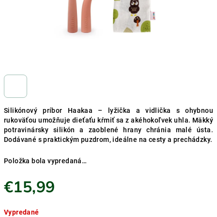
Silikónový príbor Haakaa – lyžička a vidlička s ohybnou
rukoväťou umožňuje dieťaťu kŕmiť sa z akéhokoľvek uhla. Mäkký
potravinársky silikón a zaoblené hrany chránia malé ústa.
Dodávané s praktickým puzdrom, ideálne na cesty a prechádzky.
Položka bola vypredaná…
€15,99
Jednotková
Vypredané
cena: