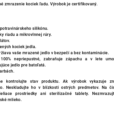
é zmrazenie kociek ľadu. Výrobok je certifikovaný.
otravinárskeho silikónu.
 riadu a mikrovlnnej rúry.
látov.
ných kociek jedla.
ržiava vaše mrazené jedlo v bezpečí a bez kontaminácie.
 100% nepriepustné, zabraňuje zápachu a v lete umo
júce jedlo pre batoľatá.
arbách.
e kontrolujte stav produktu. Ak výrobok vykazuje z
. Neskladujte ho v blízkosti ostrých predmetov. Na čis
eliace prostriedky ani sterilizačné tablety. Nezmrazuj
ské mlieko.