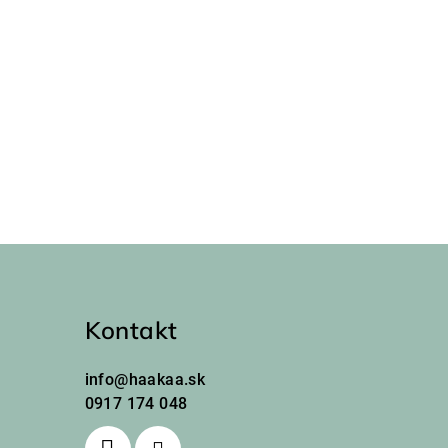
Kontakt
info
@
haakaa.sk
0917 174 048