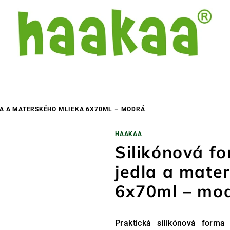
LA A MATERSKÉHO MLIEKA 6X70ML – MODRÁ
HAAKAA
Silikónová f
jedla a mate
6x70ml – mo
Praktická silikónová form