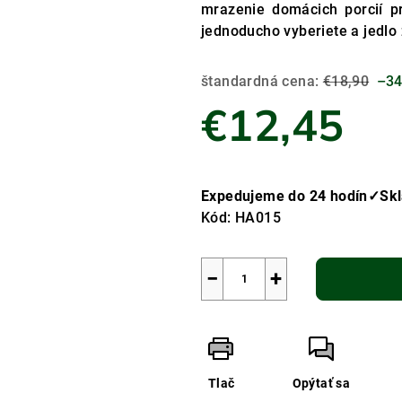
mrazenie domácich porcií p
jednoducho vyberiete a jedlo
štandardná cena:
€18,90
–34
€12,45
Jednotková
cena:
Expedujeme do 24 hodín✓S
Kód:
HA015
−
+
Tlač
Opýtať sa