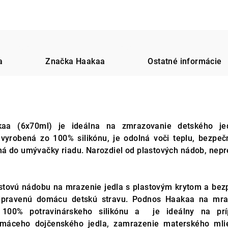
a
Značka
Haakaa
Ostatné informácie
kaa (6x70ml) je ideálna na zmrazovanie detského je
vyrobená zo 100% silikónu, je odolná voči teplu, bezpe
ná do umývačky riadu. Narozdiel od plastových nádob, nep
astovú nádobu na mrazenie jedla s plastovým krytom a be
ripravenú domácu detskú stravu. Podnos Haakaa na mra
 100% potravinárskeho silikónu a je ideálny na prí
omáceho dojčenského jedla, zamrazenie materského mli