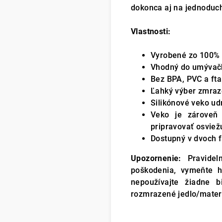
dokonca aj na jednoduch
Vlastnosti:
Vyrobené zo 100% p
Vhodný do umývačky
Bez BPA, PVC a fta
Ľahký výber zmraze
Silikónové veko ud
Veko je zároveň
pripravovať osviežu
Dostupný v dvoch f
Upozornenie:
Pravideln
poškodenia, vymeňte ho
nepoužívajte žiadne bi
rozmrazené jedlo/mater