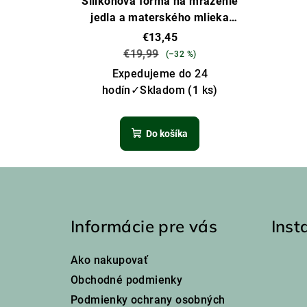
Silikónová forma na mrazenie
jedla a materského mlieka
6x70ml – staroružová
€13,45
€19,99
(–32 %)
Expedujeme do 24
hodín✓Skladom
(1 ks)
Do košíka
Z
á
Informácie pre vás
Ins
p
ä
Ako nakupovať
t
Obchodné podmienky
Podmienky ochrany osobných