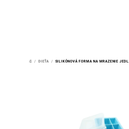
Prejsť
na
obsah
/
DIEŤA
/
SILIKÓNOVÁ FORMA NA MRAZENIE JED
DOMOV