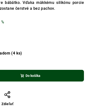
re bábätko. Vďaka mäkkému silikónu porcie
 zostane čerstvé a bez pachov.
 %
kladom
(4 ks)
Do košíka
Zdieľať