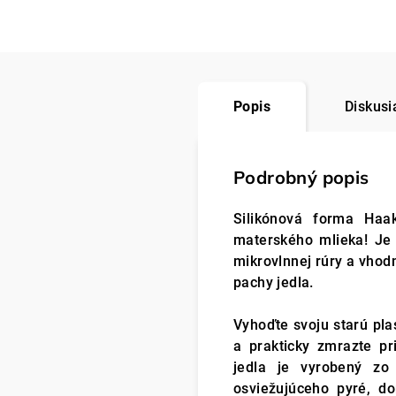
Popis
Diskusi
Podrobný popis
Silikónová forma Haa
materského mlieka! Je 
mikrovlnnej rúry a vhod
pachy jedla.
Vyhoďte svoju starú pl
a prakticky zmrazte p
jedla je vyrobený zo
osviežujúceho pyré, d