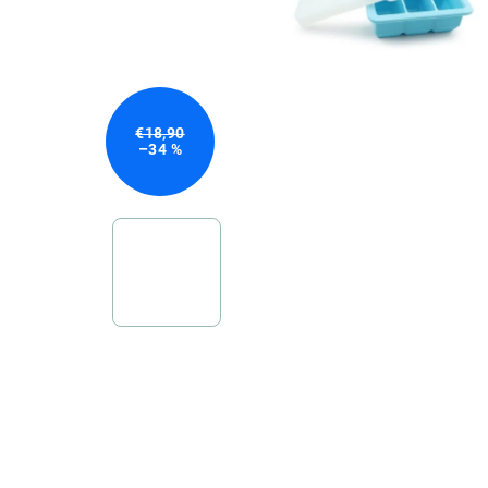
€18,90
–34 %