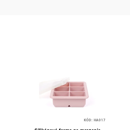
KÓD:
HA017