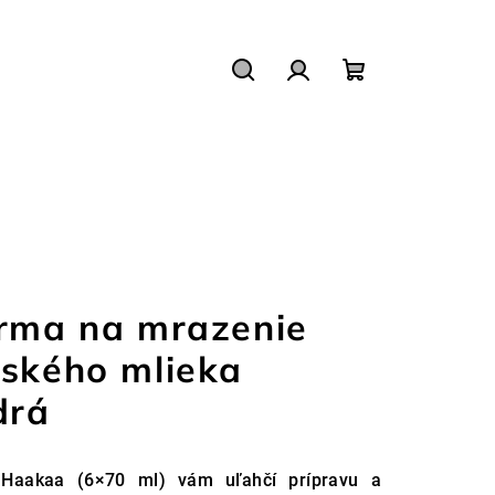
Hľadať
Prihlásenie
Nákupný
košík
orma na mrazenie
rského mlieka
drá
a Haakaa (6×70 ml) vám uľahčí prípravu a